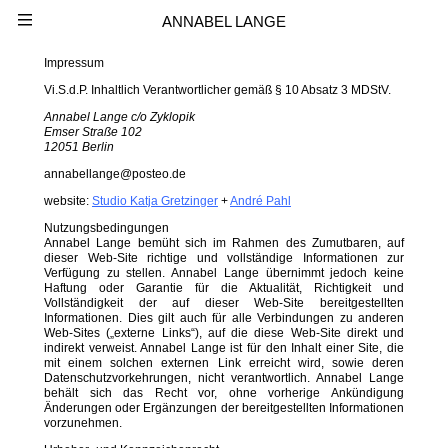
ANNABEL LANGE
Impressum
Vi.S.d.P. Inhaltlich Verantwortlicher gemäß § 10 Absatz 3 MDStV.
Annabel Lange c/o Zyklopik
Emser Straße 102
12051 Berlin
annabellange@posteo.de
website:
Studio Katja Gretzinger
+
André Pahl
Nutzungsbedingungen
Annabel Lange bemüht sich im Rahmen des Zumutbaren, auf
dieser Web-Site richtige und vollständige Informationen zur
Verfügung zu stellen. Annabel Lange übernimmt jedoch keine
Haftung oder Garantie für die Aktualität, Richtigkeit und
Vollständigkeit der auf dieser Web-Site bereitgestellten
Informationen. Dies gilt auch für alle Verbindungen zu anderen
Web-Sites („externe Links“), auf die diese Web-Site direkt und
indirekt verweist. Annabel Lange ist für den Inhalt einer Site, die
mit einem solchen externen Link erreicht wird, sowie deren
Datenschutzvorkehrungen, nicht verantwortlich. Annabel Lange
behält sich das Recht vor, ohne vorherige Ankündigung
Änderungen oder Ergänzungen der bereitgestellten Informationen
vorzunehmen.